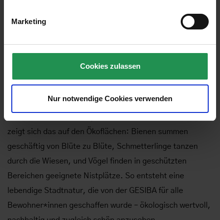
Bewohner*innen in unseren GESIBA-Wohnhausanlagen
Marketing
tagtäglich.
Der Blick aus dem Fenster lohnt sich
Cookies zulassen
Wer in den kommenden Wochen die Augen offen hält,
erlebt, wie die Grünflächen unserer Stadt zu neuem
Nur notwendige Cookies verwenden
Leben erwachen. Ein neuer Kreislauf beginnt und die
Vielfalt der Natur wird spürbar. Besonders eindrucksvoll
zeigt sich das auf den Ökoflächen: Bienen summen
geschäftig von Blüte zu Blüte, Schmetterlinge tanzen
durch die Wiesen, und Vögel finden in geschützten
Bereichen geeignete Nistplätze. So entsteht eine
lebendige Stadtnatur, die von der GESIBA für alle
Bewohner*innen geschaffen wurde – ökologisch wertvoll,
nachhaltig und zugleich schön anzusehen.