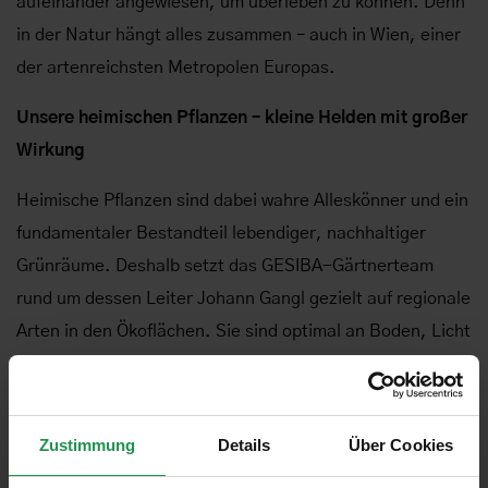
aufeinander angewiesen, um überleben zu können. Denn
in der Natur hängt alles zusammen – auch in Wien, einer
der artenreichsten Metropolen Europas.
Unsere heimischen Pflanzen – kleine Helden mit großer
Wirkung
Heimische Pflanzen sind dabei wahre Alleskönner und ein
fundamentaler Bestandteil lebendiger, nachhaltiger
Grünräume. Deshalb setzt das GESIBA-Gärtnerteam
rund um dessen Leiter Johann Gangl gezielt auf regionale
Arten in den Ökoflächen. Sie sind optimal an Boden, Licht
und Feuchtigkeit angepasst und bieten sowohl
Lebensraum als auch Nahrung für zahlreiche Tierarten.
Zustimmung
Details
Über Cookies
Gleichzeitig leisten sie einen wichtigen Beitrag zur
Biodiversität: Mit ihren Blüten und Samen bieten sie