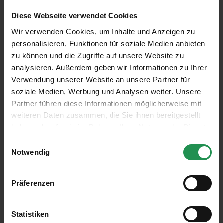
wertvolle Nahrungsquellen für Insekten, während dichte
Diese Webseite verwendet Cookies
Vegetation geschützte Nist- und Fortpflanzungsräume
Wir verwenden Cookies, um Inhalte und Anzeigen zu
für zahlreiche Kleintiere schafft.
personalisieren, Funktionen für soziale Medien anbieten
zu können und die Zugriffe auf unsere Website zu
80.000 m² GESIBA-Ökoflächen – ein wertvoller Beitrag
analysieren. Außerdem geben wir Informationen zu Ihrer
zu einer lebenswerten Stadt
Verwendung unserer Website an unsere Partner für
soziale Medien, Werbung und Analysen weiter. Unsere
Auf rund 80.000 m² Ökoflächen in den GESIBA-
Partner führen diese Informationen möglicherweise mit
weiteren Daten zusammen, die Sie ihnen bereitgestellt
Wohnhausanlagen entstehen so vielfältige, naturnahe
haben oder die sie im Rahmen Ihrer Nutzung der Dienste
Wiesen. Die GESIBA-Ökoflächen zeigen, wie alles
gesammelt haben.
Einwilligungsauswahl
zusammenhängt: Blüten locken Bestäuber wie Bienen
Notwendig
und Schmetterlinge an, Insekten dienen Vögeln als
Nahrung, und die Vögel tragen durch Bestäubung und
Präferenzen
Aussaat zur Pflanzenvielfalt bei. „Artenvielfalt beginnt
direkt vor unserer Haustür“, so eine der GESIBA-
Statistiken
Hausbetreuer*innen – und genau das erleben die