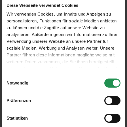
jedoch nicht nur das Verdienst des Gärtnerteams. Man
Diese Webseite verwendet Cookies
merkt, dass Alterlaa eine große Gemeinschaft ist, in der
Wir verwenden Cookies, um Inhalte und Anzeigen zu
personalisieren, Funktionen für soziale Medien anbieten
sich die hier lebenden Menschen für "ihren" Lebensraum
zu können und die Zugriffe auf unsere Website zu
mitverantwortlich fühlen. So wird kaum etwas achtlos
analysieren. Außerdem geben wir Informationen zu Ihrer
weggeworfen, und auch der Hundekot, der vor zwei
Verwendung unserer Website an unsere Partner für
Jahrzehnten noch ein Problem war, wird heute viel
soziale Medien, Werbung und Analysen weiter. Unsere
Partner führen diese Informationen möglicherweise mit
konsequenter weggeräumt. „Wenn es mit den
weiteren Daten zusammen, die Sie ihnen bereitgestellt
Hundebesitzern in Wien überall so gut liefe wie in
haben oder die sie im Rahmen Ihrer Nutzung der Dienste
Alterlaa, wäre das super", lobt Gangl.
gesammelt haben.
Einwilligungsauswahl
Notwendig
Die Führungen mit Herrn Gangl sind weit mehr als reine
Informationsangebote. Sie schaffen Bewusstsein für die
Präferenzen
Natur im unmittelbaren Lebensumfeld und bieten
zugleich die Möglichkeit, mit Bewohner*innen direkt ins
Statistiken
Gespräch zu kommen – nicht nur dann, wenn es Probleme