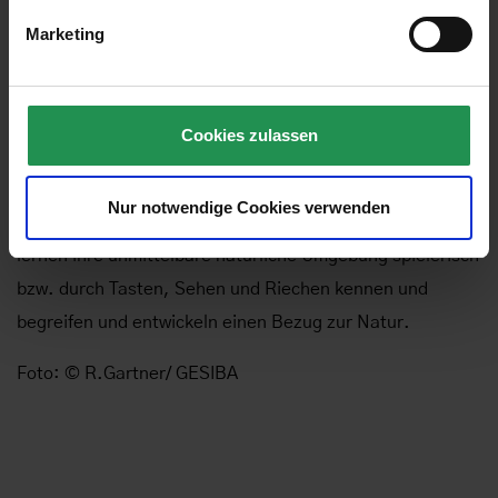
gibt.
Marketing
Ein besonderes Anliegen ist es Gangl und dem MBR,
diesen Zugang zur Natur künftig auch an die jüngsten
Bewohner*innen zu vermitteln: Geplant ist daher, die
Cookies zulassen
Ökoflächen-Spaziergänge in Zukunft auch eigens für
Kinder zu organisieren. Gerade im Kindesalter wird alles
Nur notwendige Cookies verwenden
Neue über die Sinnesorgane förmlich aufgesaugt – Kinder
lernen ihre unmittelbare natürliche Umgebung spielerisch
bzw. durch Tasten, Sehen und Riechen kennen und
begreifen und entwickeln einen Bezug zur Natur.
Foto: © R.Gartner/ GESIBA