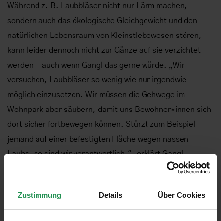
Während z. B. Laubbläser nicht nur Lärm machen,
sondern auch das ökologische Gleichgewicht und den
natürlichen Lebensraum von Kleinstlebewesen stören,
kann leider dennoch nicht zur Gänze auf sie verzichtet
werden - auch wenn Gangl das gerne würde. „Wir
versuchen, Laubbläser so wenig wie nur irgendwie
möglich einzusetzen. Wir müssen die Gehwege im
Wohnpark aber säubern, damit uns Bewohner*innen sich
dort sicher fortbewegen können. Stürzt zum Beispiel
jemand auf einer befestigten Fläche wegen nassen
Laubs, so sind wir verantwortlich.", erklärt Gangl.
„Die Menschen fühlen sich für ihren Wohnpark
verantwortlich"
Zustimmung
Details
Über Cookies
Dass der Wohnpark so gepflegt und lebenswert wirkt, ist