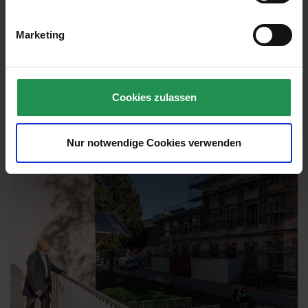
Informationen sowie Kontaktmöglichkeiten finden Sie auf
Marketing
unserer
Homepage.
Foto: © StudioF
Cookies zulassen
Nur notwendige Cookies verwenden