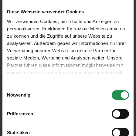
sogenannte „barrierefreie Seniorenwohnungen“ mit
Diese Webseite verwendet Cookies
altersgerechter Ausstattung ausgeführt; bei Bedarf
Wir verwenden Cookies, um Inhalte und Anzeigen zu
können Betreuungsleistungen über den Fonds Soziales
personalisieren, Funktionen für soziale Medien anbieten
Wien in Anspruch genommen werden. Das
zu können und die Zugriffe auf unsere Website zu
Wohnungsangebot reicht dabei von Zwei- bis Vier-
analysieren. Außerdem geben wir Informationen zu Ihrer
Verwendung unserer Website an unsere Partner für
Zimmer-Wohnungen, manche davon mit Balkon oder
soziale Medien, Werbung und Analysen weiter. Unsere
Terrasse.
Partner führen diese Informationen möglicherweise mit
weiteren Daten zusammen, die Sie ihnen bereitgestellt
Das Angebot richtet sich bewusst an eine breit definierte
haben oder die sie im Rahmen Ihrer Nutzung der Dienste
Zielgruppe: Die Mietwohnungen werden zu leistbaren
gesammelt haben.
Einwilligungsauswahl
Konditionen in Anlehnung an die Wiener
Notwendig
Wohnbauinitiative vergeben. Unbefristete Mietverträge
sichern zudem eine langfristige, nachhaltige Nutzung des
Präferenzen
Pavillons.
Statistiken
Aktuell sind noch Wohnungen verfügbar. Weiterführende